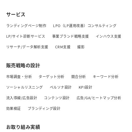
サービス
ランディングページ制作
LPO（LP運用改善）コンサルティング
LP/サイト診断サービス
事業ブランド戦略支援
インハウス支援
リサーチ/データ解析支援
CRM支援
撮影
販売戦略の設計
市場調査・分析
ターゲット分析
競合分析
キーワード分析
ソーシャルリスニング
ペルソナ設計
KPI設計
流入導線/広告設計
コンテンツ設計
広告/GA/ヒートマップ分析
効果検証
ブランディング設計
お取り組み実績