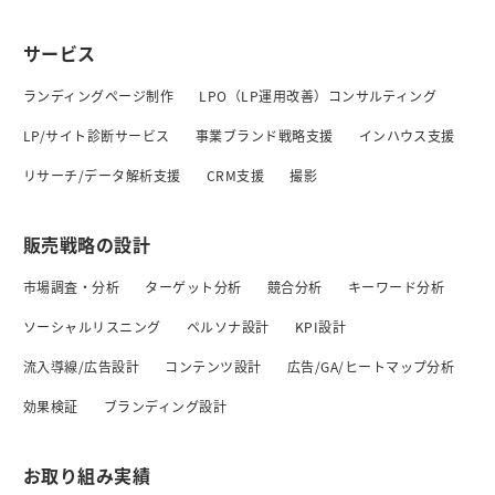
サービス
ランディングページ制作
LPO（LP運用改善）コンサルティング
LP/サイト診断サービス
事業ブランド戦略支援
インハウス支援
リサーチ/データ解析支援
CRM支援
撮影
販売戦略の設計
市場調査・分析
ターゲット分析
競合分析
キーワード分析
ソーシャルリスニング
ペルソナ設計
KPI設計
流入導線/広告設計
コンテンツ設計
広告/GA/ヒートマップ分析
効果検証
ブランディング設計
お取り組み実績