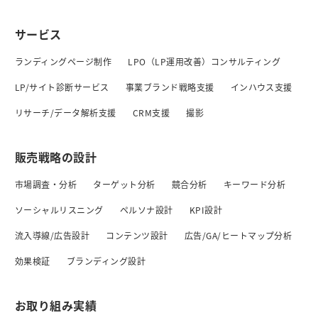
サービス
ランディングページ制作
LPO（LP運用改善）コンサルティング
LP/サイト診断サービス
事業ブランド戦略支援
インハウス支援
リサーチ/データ解析支援
CRM支援
撮影
販売戦略の設計
市場調査・分析
ターゲット分析
競合分析
キーワード分析
ソーシャルリスニング
ペルソナ設計
KPI設計
流入導線/広告設計
コンテンツ設計
広告/GA/ヒートマップ分析
効果検証
ブランディング設計
お取り組み実績