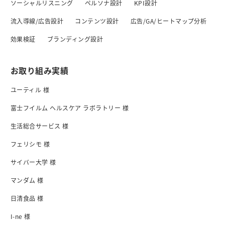
ソーシャルリスニング
ペルソナ設計
KPI設計
流入導線/広告設計
コンテンツ設計
広告/GA/ヒートマップ分析
効果検証
ブランディング設計
お取り組み実績
ユーティル 様
富士フイルム ヘルスケア ラボラトリー 様
生活総合サービス 様
フェリシモ 様
サイバー大学 様
マンダム 様
日清食品 様
I-ne 様