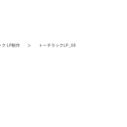
ク LP制作
トーチラックLP_08