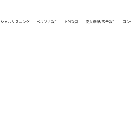
ーシャルリスニング
ペルソナ設計
KPI設計
流入導線/広告設計
コン