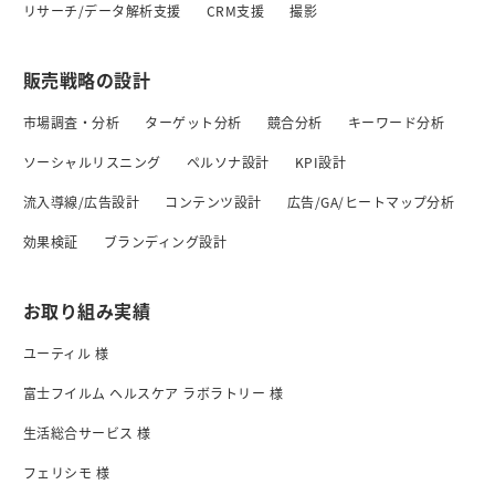
リサーチ/データ解析支援
CRM支援
撮影
販売戦略の設計
市場調査・分析
ターゲット分析
競合分析
キーワード分析
ソーシャルリスニング
ペルソナ設計
KPI設計
流入導線/広告設計
コンテンツ設計
広告/GA/ヒートマップ分析
効果検証
ブランディング設計
お取り組み実績
ユーティル 様
富士フイルム ヘルスケア ラボラトリー 様
生活総合サービス 様
フェリシモ 様