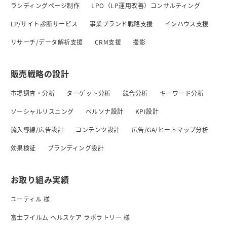
ランディングページ制作
LPO（LP運用改善）コンサルティング
LP/サイト診断サービス
事業ブランド戦略支援
インハウス支援
リサーチ/データ解析支援
CRM支援
撮影
販売戦略の設計
市場調査・分析
ターゲット分析
競合分析
キーワード分析
ソーシャルリスニング
ペルソナ設計
KPI設計
流入導線/広告設計
コンテンツ設計
広告/GA/ヒートマップ分析
効果検証
ブランディング設計
お取り組み実績
ユーティル 様
富士フイルム ヘルスケア ラボラトリー 様