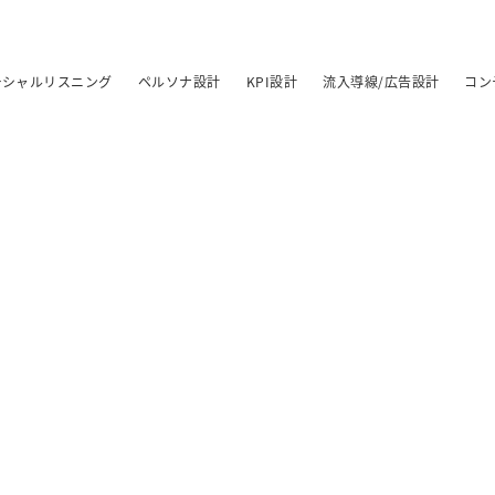
ーシャルリスニング
ペルソナ設計
KPI設計
流入導線/広告設計
コン