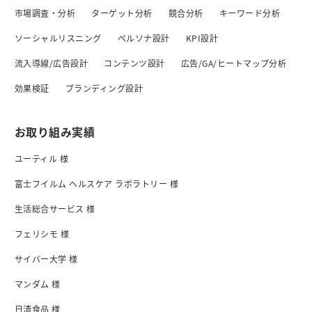
市場調査・分析
ターゲット分析
競合分析
キーワード分析
ソーシャルリスニング
ペルソナ設計
KPI設計
流入導線/広告設計
コンテンツ設計
広告/GA/ヒートマップ分析
効果検証
ブランディング設計
お取り組み実績
ユーティル 様
富士フイルム ヘルスケア ラボラトリー 様
生活総合サービス 様
フェリシモ 様
サイバー大学 様
マンダム 様
日清食品 様