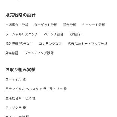
販売戦略の設計
市場調査・分析
ターゲット分析
競合分析
キーワード分析
ソーシャルリスニング
ペルソナ設計
KPI設計
流入導線/広告設計
コンテンツ設計
広告/GA/ヒートマップ分析
効果検証
ブランディング設計
お取り組み実績
ユーティル 様
富士フイルム ヘルスケア ラボラトリー 様
生活総合サービス 様
フェリシモ 様
サイバー大学 様