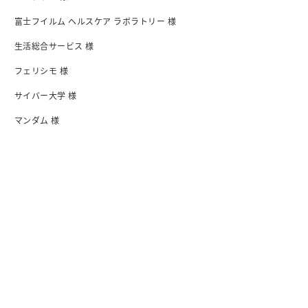
富士フイルム ヘルスケア ラボラトリー 様
生活総合サービス 様
フェリシモ 様
サイバー大学 様
マンダム 様
日清食品 様
I-ne 様
会社紹介
会社概要・アクセス
行動指針
沿革
オフィス
メンバー紹介
情報セキュリティ基本方針
プライバシーボリシー