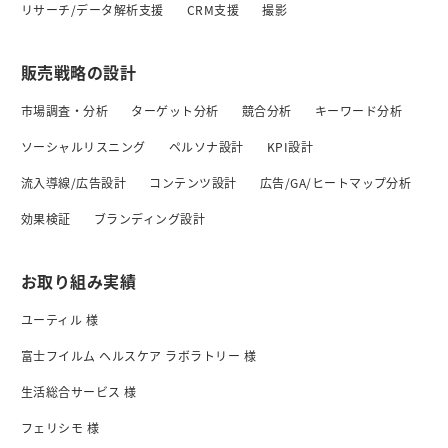
リサーチ/データ解析支援
CRM支援
撮影
販売戦略の設計
市場調査・分析
ターゲット分析
競合分析
キーワード分析
ソーシャルリスニング
ペルソナ設計
KPI設計
流入導線/広告設計
コンテンツ設計
広告/GA/ヒートマップ分析
効果検証
ブランディング設計
お取り組み実績
ユーティル 様
富士フイルム ヘルスケア ラボラトリー 様
生活総合サービス 様
フェリシモ 様