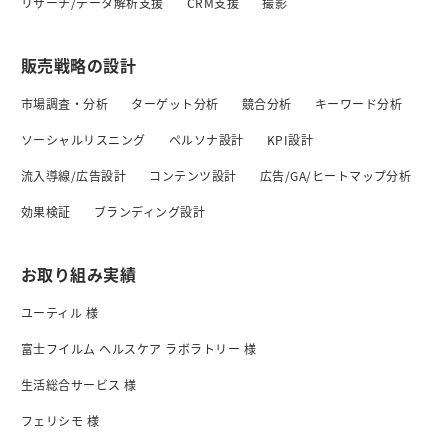
リサーチ/データ解析支援
CRM支援
撮影
販売戦略の設計
市場調査・分析
ターゲット分析
競合分析
キーワード分析
ソーシャルリスニング
ペルソナ設計
KPI設計
流入導線/広告設計
コンテンツ設計
広告/GA/ヒートマップ分析
効果検証
ブランディング設計
お取り組み実績
ユーティル 様
富士フイルム ヘルスケア ラボラトリー 様
生活総合サービス 様
フェリシモ 様