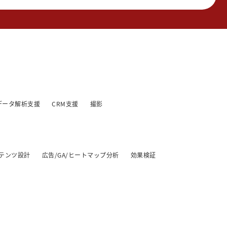
データ解析支援
CRM支援
撮影
テンツ設計
広告/GA/ヒートマップ分析
効果検証