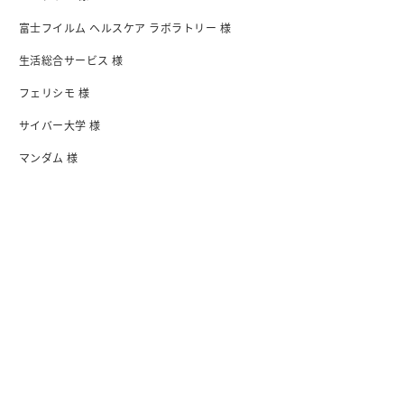
富士フイルム ヘルスケア ラボラトリー 様
生活総合サービス 様
フェリシモ 様
サイバー大学 様
マンダム 様
日清食品 様
I-ne 様
会社紹介
会社概要・アクセス
行動指針
沿革
オフィス
メンバー紹介
情報セキュリティ基本方針
プライバシーボリシー