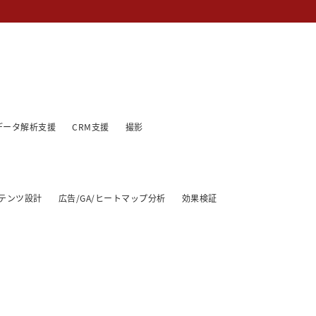
データ解析支援
CRM支援
撮影
テンツ設計
広告/GA/ヒートマップ分析
効果検証