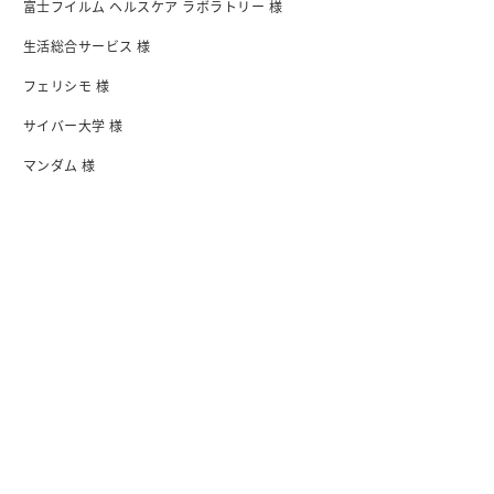
富士フイルム ヘルスケア ラボラトリー 様
生活総合サービス 様
フェリシモ 様
サイバー大学 様
マンダム 様
日清食品 様
I-ne 様
会社紹介
会社概要・アクセス
行動指針
沿革
オフィス
メンバー紹介
情報セキュリティ基本方針
プライバシーボリシー