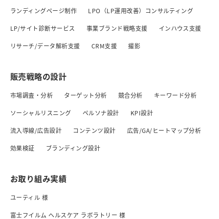
ランディングページ制作
LPO（LP運用改善）コンサルティング
LP/サイト診断サービス
事業ブランド戦略支援
インハウス支援
リサーチ/データ解析支援
CRM支援
撮影
販売戦略の設計
市場調査・分析
ターゲット分析
競合分析
キーワード分析
ソーシャルリスニング
ペルソナ設計
KPI設計
流入導線/広告設計
コンテンツ設計
広告/GA/ヒートマップ分析
効果検証
ブランディング設計
お取り組み実績
ユーティル 様
富士フイルム ヘルスケア ラボラトリー 様