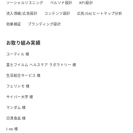
ソーシャルリスニング
ペルソナ設計
KPI設計
流入導線/広告設計
コンテンツ設計
広告/GA/ヒートマップ分析
効果検証
ブランディング設計
お取り組み実績
ユーティル 様
富士フイルム ヘルスケア ラボラトリー 様
生活総合サービス 様
フェリシモ 様
サイバー大学 様
マンダム 様
日清食品 様
I-ne 様