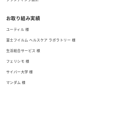
お取り組み実績
ユーティル 様
富士フイルム ヘルスケア ラボラトリー 様
生活総合サービス 様
フェリシモ 様
サイバー大学 様
マンダム 様
日清食品 様
I-ne 様
会社紹介