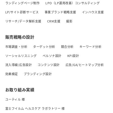
ランディングページ制作
LPO（LP運用改善）コンサルティング
LP/サイト診断サービス
事業ブランド戦略支援
インハウス支援
リサーチ/データ解析支援
CRM支援
撮影
販売戦略の設計
市場調査・分析
ターゲット分析
競合分析
キーワード分析
ソーシャルリスニング
ペルソナ設計
KPI設計
流入導線/広告設計
コンテンツ設計
広告/GA/ヒートマップ分析
効果検証
ブランディング設計
お取り組み実績
ユーティル 様
富士フイルム ヘルスケア ラボラトリー 様