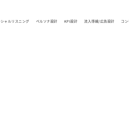
ーシャルリスニング
ペルソナ設計
KPI設計
流入導線/広告設計
コン