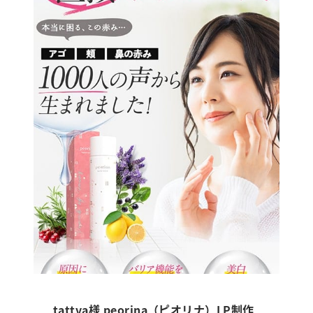
tattva様 peorina（ピオリナ）LP制作